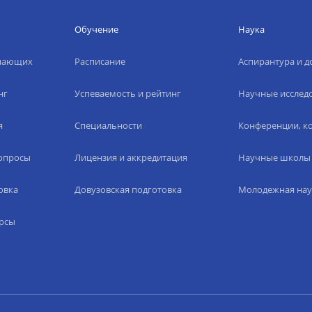
Обучение
Наука
упающих
Расписание
Аспирантура и д
нг
Успеваемость и рейтинг
Научные исслед
я
Специальности
Конференции, ко
вопросы
Лицензия и аккредитация
Научные школы
овка
Довузовская подготовка
Молодежная нау
рсы