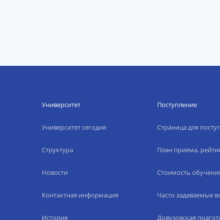
Университет
Поступление
Университет сегодня
Страница для пост
Структура
План приёма, рейти
Новости
Стоимость обучени
Контактная информация
Часто задаваемые 
История
Довузовская подгот