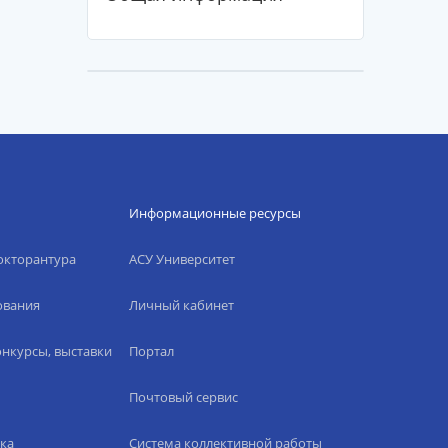
Информационные ресурсы
окторантура
АСУ Университет
ования
Личный кабинет
нкурсы, выставки
Портал
Почтовый сервис
ка
Система коллективной работы