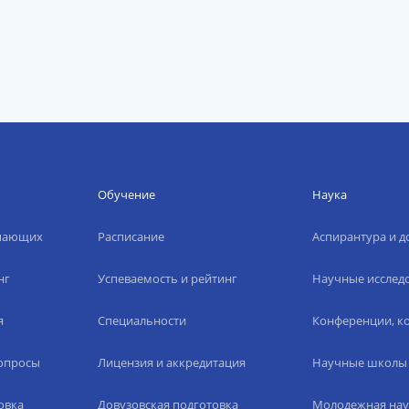
Обучение
Наука
упающих
Расписание
Аспирантура и д
нг
Успеваемость и рейтинг
Научные исслед
я
Специальности
Конференции, ко
вопросы
Лицензия и аккредитация
Научные школы
овка
Довузовская подготовка
Молодежная нау