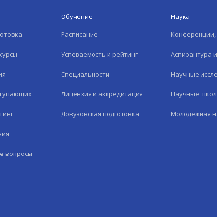
Обучение
Наука
готовка
Расписание
Конференции, 
курсы
Успеваемость и рейтинг
Аспирантура 
ия
Специальности
Научные иссл
ступающих
Лицензия и аккредитация
Научные шко
тинг
Довузовская подготовка
Молодежная н
ния
е вопросы