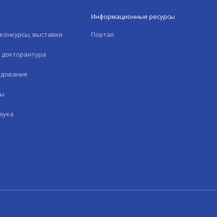
Информационные ресурсы
конкурсы, выставки
Портал
и докторантура
едования
лы
аука