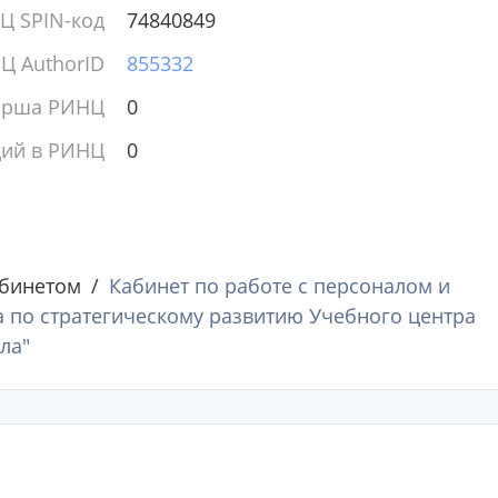
Ц SPIN-код
74840849
Ц AuthorID
855332
ирша РИНЦ
0
ций в РИНЦ
0
абинетом
Кабинет по работе с персоналом и
 по стратегическому развитию Учебного центра
ла"