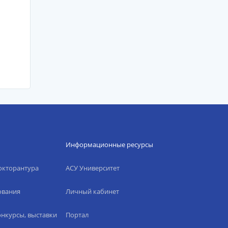
Информационные ресурсы
окторантура
АСУ Университет
ования
Личный кабинет
нкурсы, выставки
Портал