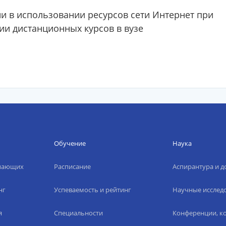
 в использовании ресурсов сети Интернет при
ии дистанционных курсов в вузе
Обучение
Наука
упающих
Расписание
Аспирантура и д
нг
Успеваемость и рейтинг
Научные исслед
я
Специальности
Конференции, ко