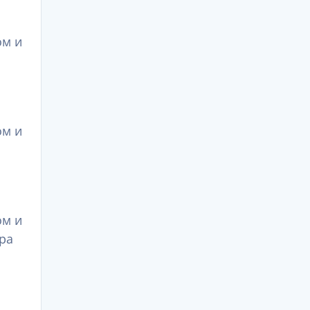
ом и
ом и
ом и
ра