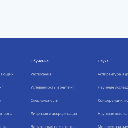
Обучение
Наука
упающих
Расписание
Аспирантура и д
нг
Успеваемость и рейтинг
Научные исслед
я
Специальности
Конференции, ко
вопросы
Лицензия и аккредитация
Научные школы
овка
Довузовская подготовка
Молодежная нау