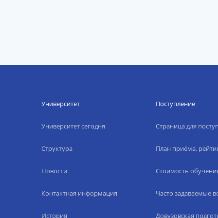
Университет
Поступление
Университет сегодня
Страница для пост
Структура
План приёма, рейти
Новости
Стоимость обучени
Контактная информация
Часто задаваемые 
История
Довузовская подгот