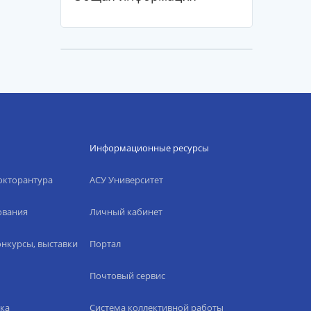
Информационные ресурсы
окторантура
АСУ Университет
ования
Личный кабинет
нкурсы, выставки
Портал
Почтовый сервис
ка
Система коллективной работы