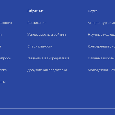
Обучение
Наука
упающих
Расписание
Аспирантура и д
нг
Успеваемость и рейтинг
Научные исслед
я
Специальности
Конференции, ко
вопросы
Лицензия и аккредитация
Научные школы
овка
Довузовская подготовка
Молодежная нау
рсы