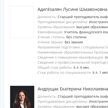
Адигёзалян Лусине Шмавоновна
Должность:
Старший преподаватель (каф
Преподаваемые дисциплины:
Иностранны
Уровень образования:
высшее образова
Квалификация:
Учитель французского яз
Учёная степень:
без степени
Учёное звание:
без звания
Направление подготовки / специальност
Наименование образовательных программ
Сведения о повышении квалификации:
п
Сведения о профессиональной переподг
Общий стаж работы:
6 л. 6 мес.
Стаж работы по специальности:
6 л. 1 мес
Андрущак Екатерина Николаевна
Должность:
Старший преподаватель (каф
Преподаваемые дисциплины:
Иностранн
Уровень образования:
высшее образова