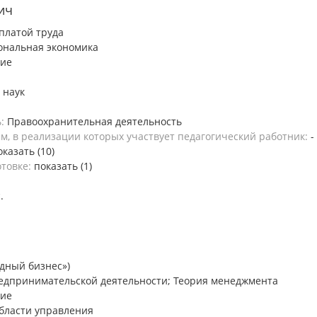
ич
платой труда
ональная экономика
ние
 наук
ь:
Правоохранительная деятельность
, в реализации которых участвует педагогический работник:
-
оказать (10)
отовке:
показать (1)
.
дный бизнес»)
едпринимательской деятельности; Теория менеджмента
ние
области управления