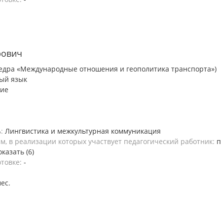
рович
едра «Международные отношения и геополитика транспорта»)
ый язык
ние
ь:
Лингвистика и межкультурная коммуникация
, в реализации которых участвует педагогический работник:
п
оказать (6)
отовке:
-
мес.