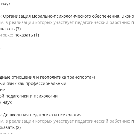
 наук
ь:
Организация морально-психологического обеспечения; Экон
, в реализации которых участвует педагогический работник:
п
оказать (7)
отовке:
показать (1)
.
дные отношения и геополитика транспорта»)
ый язык как профессиональный
ние
й педагогики и психологии
х наук
ь:
Дошкольная педагогика и психология
, в реализации которых участвует педагогический работник:
п
оказать (2)
отовке:
-