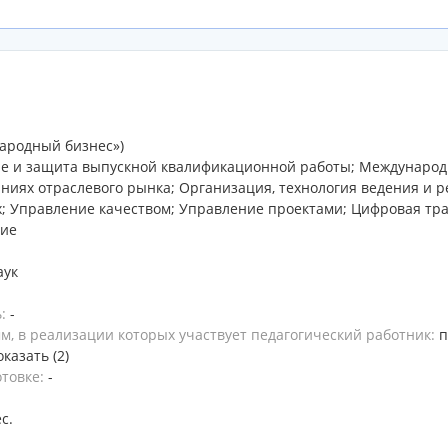
ародный бизнес»)
е и защита выпускной квалификационной работы; Международ
ниях отраслевого рынка; Организация, технология ведения и 
; Управление качеством; Управление проектами; Цифровая тр
ние
аук
ь:
-
, в реализации которых участвует педагогический работник:
п
оказать (2)
отовке:
-
ес.