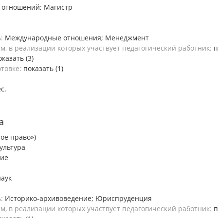
 отношений; Магистр
ь:
Международные отношения; Менеджмент
, в реализации которых участвует педагогический работник:
п
оказать (3)
отовке:
показать (1)
ес.
а
ое право»)
ультура
ние
наук
ь:
Историко-архивоведение; Юриспруденция
, в реализации которых участвует педагогический работник:
п