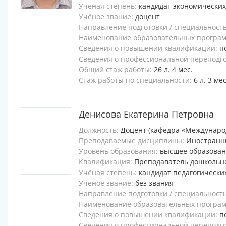
Учёная степень:
кандидат экономических
Учёное звание:
доцент
Направление подготовки / специальност
Наименование образовательных программ
Сведения о повышении квалификации:
п
Сведения о профессиональной переподг
Общий стаж работы:
26 л. 4 мес.
Стаж работы по специальности:
6 л. 3 мес
Денисова Екатерина Петровна
Должность:
Доцент (кафедра «Междунаро
Преподаваемые дисциплины:
Иностранн
Уровень образования:
высшее образова
Квалификация:
Преподаватель дошкольно
Учёная степень:
кандидат педагогически
Учёное звание:
без звания
Направление подготовки / специальност
Наименование образовательных программ
Сведения о повышении квалификации:
п
Сведения о профессиональной переподг