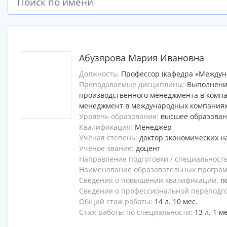
Абузярова Мария Ивановна
Должность:
Профессор (кафедра «Междун
Преподаваемые дисциплины:
Выполнени
производственного менеджмента в компа
менеджмент в международных компаниях
Уровень образования:
высшее образова
Квалификация:
Менеджер
Учёная степень:
доктор экономических н
Учёное звание:
доцент
Направление подготовки / специальност
Наименование образовательных программ
Сведения о повышении квалификации:
п
Сведения о профессиональной переподг
Общий стаж работы:
14 л. 10 мес.
Стаж работы по специальности:
13 л. 1 м