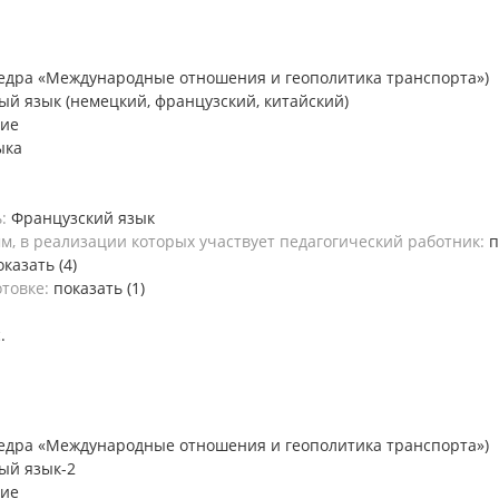
едра «Международные отношения и геополитика транспорта»)
й язык (немецкий, французский, китайский)
ние
ыка
ь:
Французский язык
, в реализации которых участвует педагогический работник:
п
оказать (4)
отовке:
показать (1)
.
едра «Международные отношения и геополитика транспорта»)
ый язык-2
ние