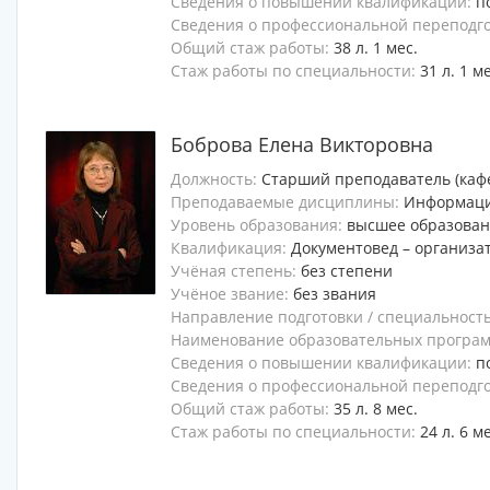
Сведения о повышении квалификации:
п
Сведения о профессиональной переподг
Общий стаж работы:
38 л. 1 мес.
Стаж работы по специальности:
31 л. 1 м
Боброва Елена Викторовна
Должность:
Старший преподаватель (каф
Преподаваемые дисциплины:
Информаци
Уровень образования:
высшее образова
Квалификация:
Документовед – организа
Учёная степень:
без степени
Учёное звание:
без звания
Направление подготовки / специальност
Наименование образовательных программ
Сведения о повышении квалификации:
п
Сведения о профессиональной переподг
Общий стаж работы:
35 л. 8 мес.
Стаж работы по специальности:
24 л. 6 м