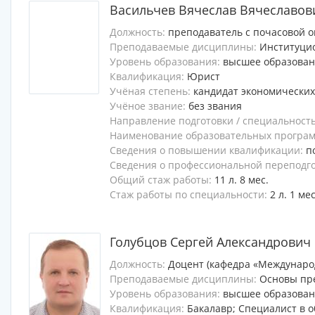
Васильчев Вячеслав Вячеславов
Должность:
преподаватель с почасовой о
Преподаваемые дисциплины:
Институци
Уровень образования:
высшее образова
Квалификация:
Юрист
Учёная степень:
кандидат экономических
Учёное звание:
без звания
Направление подготовки / специальност
Наименование образовательных программ
Сведения о повышении квалификации:
п
Сведения о профессиональной переподг
Общий стаж работы:
11 л. 8 мес.
Стаж работы по специальности:
2 л. 1 мес
Голубцов Сергей Александрович
Должность:
Доцент (кафедра «Междунаро
Преподаваемые дисциплины:
Основы пр
Уровень образования:
высшее образова
Квалификация:
Бакалавр; Специалист в 