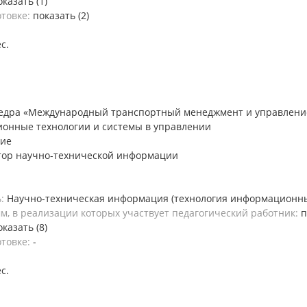
оказать (1)
отовке:
показать (2)
ес.
едра «Международный транспортный менеджмент и управление
онные технологии и системы в управлении
ние
тор научно-технической информации
ь:
Научно-техническая информация (технология информационны
, в реализации которых участвует педагогический работник:
п
оказать (8)
отовке:
-
ес.