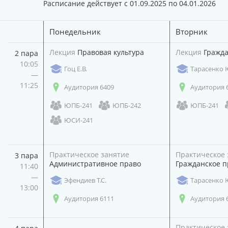
Расписание действует с 01.09.2025 по 04.01.2026
Понедельник
Вторник
Лекция
Правовая культура
Лекция
Гражда
2 пара
10:05
Гоц Е.В.
Тарасенко 
—
11:25
Аудитория 6409
Аудитория 
ЮПБ-241
ЮПБ-242
ЮПБ-241
ЮСИ-241
Практическое занятие
Практическое 
3 пара
Административное право
Гражданское п
11:40
—
Эфендиев Т.С.
Тарасенко 
13:00
Аудитория 6111
Аудитория 
Практическое 