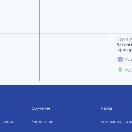
Практи
Латинс
юриспр
Хор
Ауд
Обучение
Наука
упающих
Расписание
Аспирантура и д