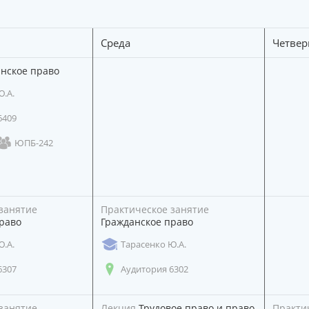
Среда
Четвер
нское право
Ю.А.
6409
ЮПБ-242
занятие
Практическое занятие
раво
Гражданское право
Ю.А.
Тарасенко Ю.А.
6307
Аудитория 6302
занятие
Лекция
Трудовое право и право
Практи