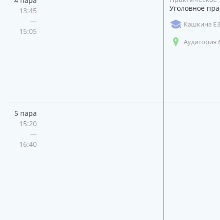
4 пара
Уголовное пра
13:45
—
Кашкина Е.В
15:05
Аудитория 
5 пара
15:20
—
16:40