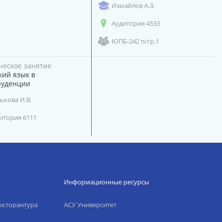
Измайлов А.З.
Аудитория 4533
ЮПБ-242 п/гр.1
ческое занятие
кий язык в
уденции
ькова И.В.
итория 6111
Информационные ресурсы
окторантура
АСУ Университет