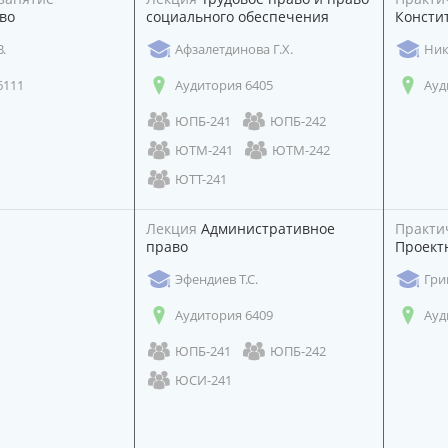
во
социального обеспечения
Консти
.
Афзалетдинова Г.Х.
Ник
6111
Аудитория 6405
Ауд
ЮПБ-241
ЮПБ-242
ЮТМ-241
ЮТМ-242
ЮТТ-241
Лекция
Административное
Практи
право
Проект
Эфендиев Т.С.
Гри
Аудитория 6409
Ауд
ЮПБ-241
ЮПБ-242
ЮСИ-241