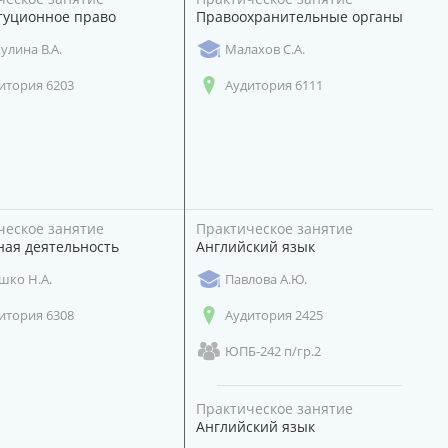
туционное право
Правоохранительные органы
улина В.А.
Малахов С.А.
итория 6203
Аудитория 6111
ческое занятие
Практическое занятие
ная деятельность
Английский язык
шко Н.А.
Павлова А.Ю.
итория 6308
Аудитория 2425
ЮПБ-242 п/гр.2
Практическое занятие
Английский язык