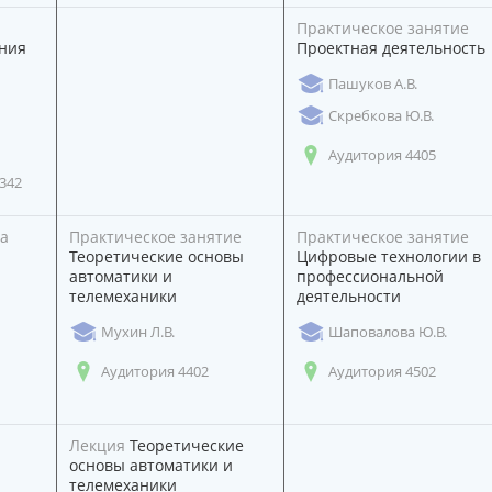
Практическое занятие
ния
Проектная деятельность
Пашуков А.В.
Скребкова Ю.В.
Аудитория 4405
342
а
Практическое занятие
Практическое занятие
Теоретические основы
Цифровые технологии в
автоматики и
профессиональной
телемеханики
деятельности
Мухин Л.В.
Шаповалова Ю.В.
Аудитория 4402
Аудитория 4502
Лекция
Теоретические
основы автоматики и
телемеханики