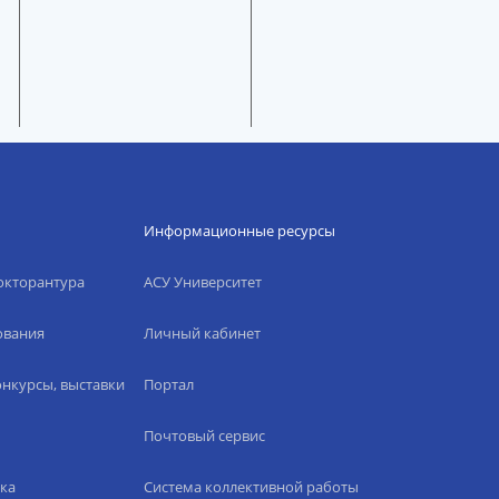
Информационные ресурсы
окторантура
АСУ Университет
ования
Личный кабинет
нкурсы, выставки
Портал
Почтовый сервис
ка
Система коллективной работы