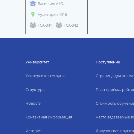
Васильев А.Ю.
Аудитория 4516
ТСА-341
ТСА-342
Университет
Поступление
Университет сегодня
Страница для пост
Структура
План приёма, рейти
Новости
Стоимость обучени
Контактная информация
Часто задаваемые 
История
Довузовская подгот