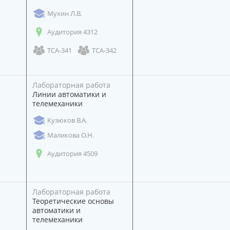
Мухин Л.В.
Аудитория 4312
ТСА-341
ТСА-342
Лабораторная работа
Линии автоматики и
телемеханики
Кузюков В.А.
Маликова О.Н.
Аудитория 4509
Лабораторная работа
Теоретические основы
автоматики и
телемеханики