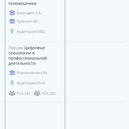
телемеханики
Бороздин А.А.
Кузьмин В.С.
Аудитория 4402
Лекция
Цифровые
технологии в
профессиональной
деятельности
Романчиков А.М.
Аудитория 4516
ТСА-341
ТСА-342