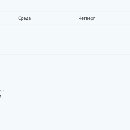
Среда
Четверг
ие
и