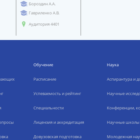
Бороздин А.А.
Гавриленко А.В.
Аудитория 4401
Обучение
Наука
упающих
Расписание
Аспирантура и д
нг
Успеваемость и рейтинг
Научные исслед
я
Специальности
Конференции, ко
вопросы
Лицензия и аккредитация
Научные школы
овка
Довузовская подготовка
Молодежная нау