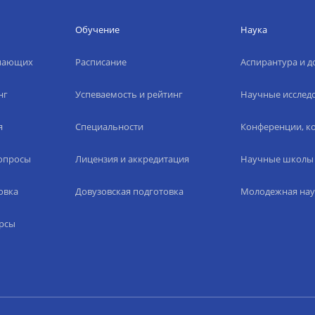
Обучение
Наука
упающих
Расписание
Аспирантура и д
нг
Успеваемость и рейтинг
Научные исслед
я
Специальности
Конференции, ко
вопросы
Лицензия и аккредитация
Научные школы
овка
Довузовская подготовка
Молодежная нау
рсы