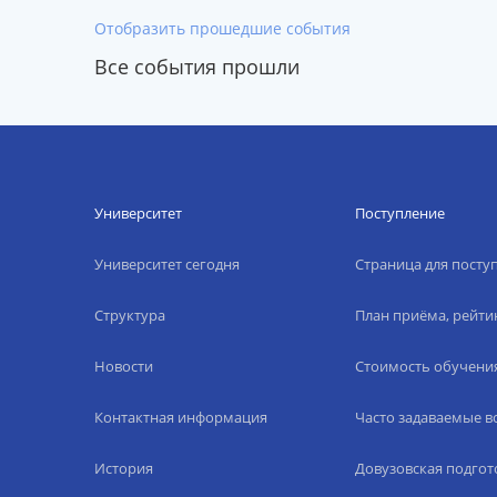
Отобразить прошедшие события
Все события прошли
Университет
Поступление
Университет сегодня
Страница для пост
Структура
План приёма, рейти
Новости
Стоимость обучени
Контактная информация
Часто задаваемые 
История
Довузовская подгот