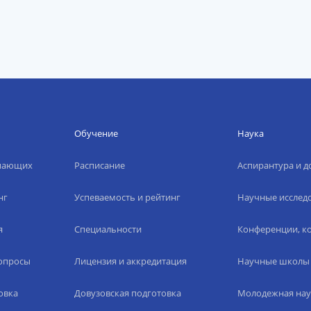
Обучение
Наука
упающих
Расписание
Аспирантура и д
нг
Успеваемость и рейтинг
Научные исслед
я
Специальности
Конференции, ко
вопросы
Лицензия и аккредитация
Научные школы
овка
Довузовская подготовка
Молодежная нау