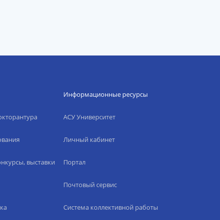
Информационные ресурсы
окторантура
АСУ Университет
ования
Личный кабинет
нкурсы, выставки
Портал
Почтовый сервис
ка
Система коллективной работы