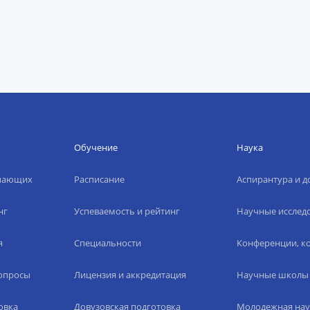
Обучение
Наука
упающих
Расписание
Аспирантура и д
нг
Успеваемость и рейтинг
Научные исслед
я
Специальности
Конференции, ко
вопросы
Лицензия и аккредитация
Научные школы
овка
Довузовская подготовка
Молодежная нау