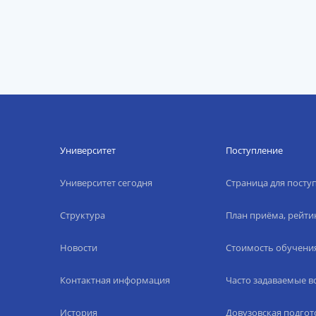
Университет
Поступление
Университет сегодня
Страница для пост
Структура
План приёма, рейти
Новости
Стоимость обучени
Контактная информация
Часто задаваемые 
История
Довузовская подгот