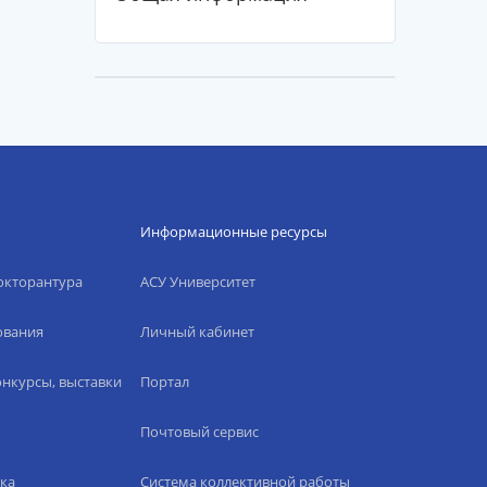
Информационные ресурсы
окторантура
АСУ Университет
ования
Личный кабинет
нкурсы, выставки
Портал
Почтовый сервис
ка
Система коллективной работы