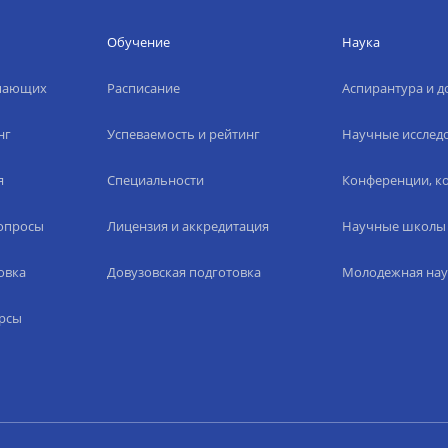
Обучение
Наука
упающих
Расписание
Аспирантура и д
нг
Успеваемость и рейтинг
Научные исслед
я
Специальности
Конференции, ко
вопросы
Лицензия и аккредитация
Научные школы
овка
Довузовская подготовка
Молодежная нау
рсы