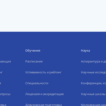
Обучение
Наука
упающих
Расписание
Аспирантура и д
нг
Успеваемость и рейтинг
Научные исслед
я
Специальности
Конференции, ко
вопросы
Лицензия и аккредитация
Научные школы
овка
Довузовская подготовка
Молодежная нау