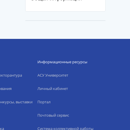
Информационные ресурсы
окторантура
АСУ Университет
ования
Личный кабинет
нкурсы, выставки
Портал
Почтовый сервис
ка
Система коллективной работы