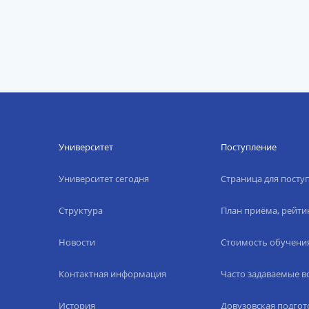
Университет
Поступление
Университет сегодня
Страница для пост
Структура
План приёма, рейти
Новости
Стоимость обучени
Контактная информация
Часто задаваемые 
История
Довузовская подгот