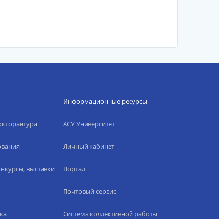
Информационные ресурсы
окторантура
АСУ Университет
ования
Личный кабинет
нкурсы, выставки
Портал
Почтовый сервис
ка
Система коллективной работы