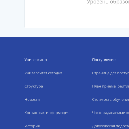
Уровень образо
Университет
Поступление
Университет сегодня
Страница для пост
Структура
План приёма, рейти
Новости
Стоимость обучени
Контактная информация
Часто задаваемые 
История
Довузовская подгот