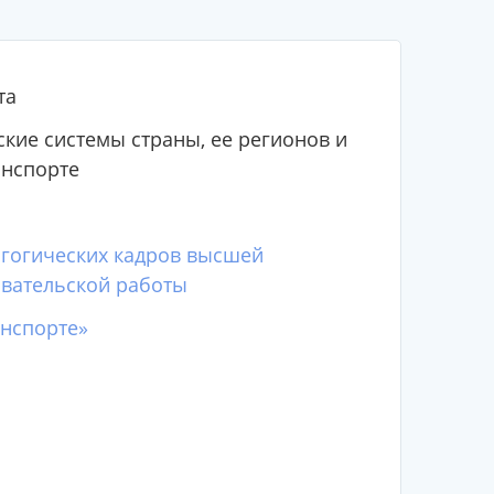
та
кие системы страны, ее регионов и
анспорте
агогических кадров высшей
вательской работы
нспорте»