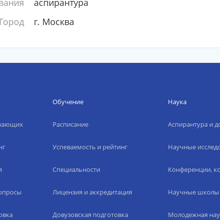
вания
аспирантура
Город
г. Москва
Обучение
Наука
упающих
Расписание
Аспирантура и д
нг
Успеваемость и рейтинг
Научные исслед
я
Специальности
Конференции, ко
вопросы
Лицензия и аккредитация
Научные школы
овка
Довузовская подготовка
Молодежная нау