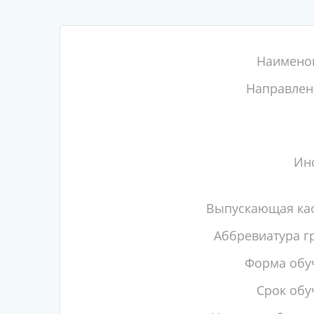
Наимено
Направлен
Инс
Выпускающая ка
Аббревиатура г
Форма обу
Срок обу