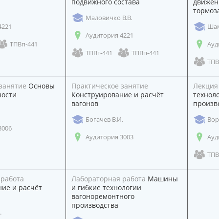
подвижного состава
движен
тормоз
Маловичко В.В.
4221
Шам
Аудитория 4221
ТПВп-441
Ауд
ТПВг-441
ТПВп-441
ТПВ
занятие
Основы
Практическое занятие
Лекция
ности
Конструирование и расчёт
технол
вагонов
произв
Богачев В.И.
Вор
3006
Аудитория 3003
Ауд
ТПВ
 работа
Лабораторная работа
Машины
ие и расчёт
и гибкие технологии
вагоноремонтного
производства
.