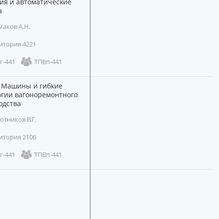
ия и автоматические
а
аков А.Н.
итория 4221
г-441
ТПВп-441
Машины и гибкие
огии вагоноремонтного
одства
отников В.Г.
итория 2106
г-441
ТПВп-441