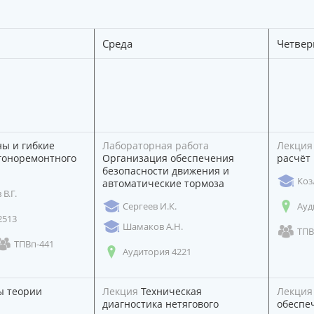
Среда
Четвер
 и гибкие
Лабораторная работа
Лекция
гоноремонтного
Организация обеспечения
расчёт 
безопасности движения и
Коз
автоматические тормоза
В.Г.
Сергеев И.К.
Ауд
2513
Шамаков А.Н.
ТПВ
ТПВп-441
Аудитория 4221
 теории
Лекция
Техническая
Лекция
диагностика нетягового
обеспе