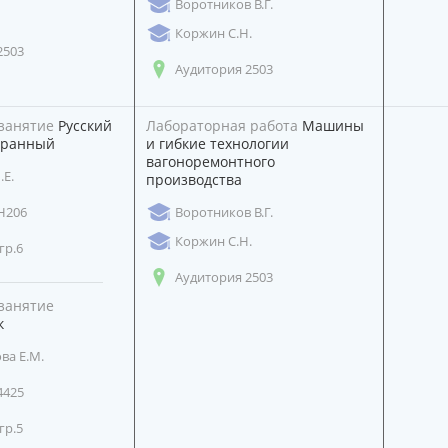
Воротников В.Г.
Коржин С.Н.
2503
Аудитория 2503
занятие
Русский
Лабораторная работа
Машины
транный
и гибкие технологии
вагоноремонтного
Е.
производства
Н206
Воротников В.Г.
Коржин С.Н.
гр.6
Аудитория 2503
занятие
к
ва Е.М.
4425
гр.5