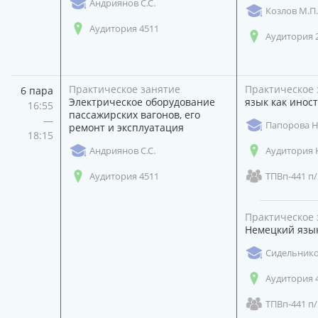
Андриянов С.С.
Козлов М.П.
Аудитория 4511
Аудитория 
Практическое занятие
Практическое 
6 пара
Электрическое оборудование
язык как инос
16:55
пассажирских вагонов, его
—
Папорова Н.
ремонт и эксплуатация
18:15
Андриянов С.С.
Аудитория 
Аудитория 4511
ТПВп-441 п/
Практическое 
Немецкий язы
Сидельнико
Аудитория 
ТПВп-441 п/