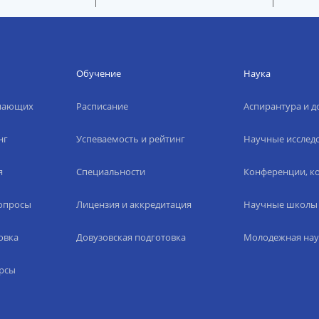
Обучение
Наука
упающих
Расписание
Аспирантура и д
нг
Успеваемость и рейтинг
Научные исслед
я
Специальности
Конференции, ко
вопросы
Лицензия и аккредитация
Научные школы
овка
Довузовская подготовка
Молодежная нау
рсы