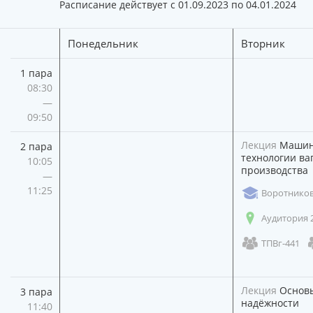
Расписание действует с 01.09.2023 по 04.01.2024
Понедельник
Вторник
1 пара
08:30
—
09:50
Лекция
Машины
2 пара
технологии ва
10:05
производства
—
11:25
Воротников 
Аудитория 
ТПВг-441
Лекция
Основы
3 пара
надёжности
11:40