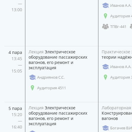
—
Иванов А.А.
13:00
Аудитория 
ТПВг-441
Лекция
Электрическое
Практическое 
4 пара
оборудование пассажирских
теории надёж
13:45
вагонов, его ремонт и
—
Иванов А.А.
эксплуатация
15:05
Андриянов С.С.
Аудитория 
Аудитория 4511
Лекция
Электрическое
Лабораторная
5 пара
оборудование пассажирских
Конструирован
15:20
вагонов, его ремонт и
вагонов
—
эксплуатация
16:40
Богачев В.И