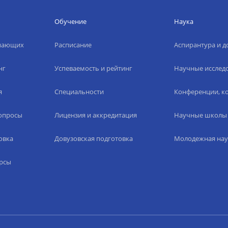
Обучение
Наука
упающих
Расписание
Аспирантура и д
нг
Успеваемость и рейтинг
Научные исслед
я
Специальности
Конференции, ко
вопросы
Лицензия и аккредитация
Научные школы
овка
Довузовская подготовка
Молодежная нау
рсы