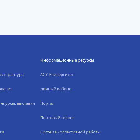
Информационные ресурсы
окторантура
АСУ Университет
ования
Личный кабинет
нкурсы, выставки
Портал
Почтовый сервис
ка
Система коллективной работы