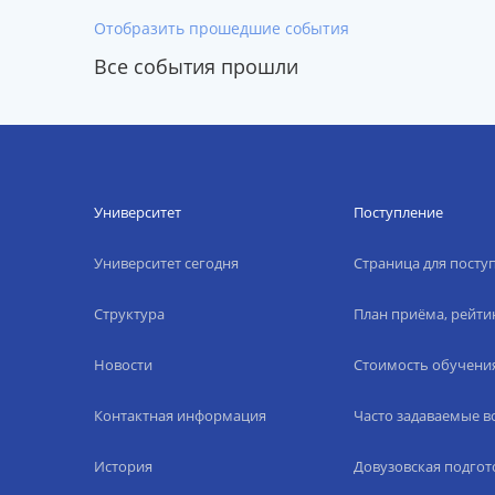
Отобразить прошедшие события
Все события прошли
Университет
Поступление
Университет сегодня
Страница для пост
Структура
План приёма, рейти
Новости
Стоимость обучени
Контактная информация
Часто задаваемые 
История
Довузовская подгот