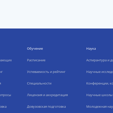
Обучение
Наука
упающих
Расписание
Аспирантура и д
нг
Успеваемость и рейтинг
Научные исслед
я
Специальности
Конференции, ко
вопросы
Лицензия и аккредитация
Научные школы
овка
Довузовская подготовка
Молодежная нау