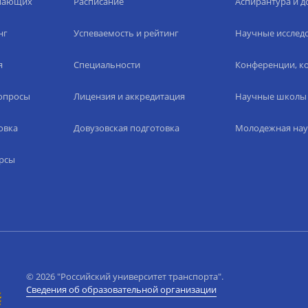
упающих
Расписание
Аспирантура и д
нг
Успеваемость и рейтинг
Научные исслед
я
Специальности
Конференции, ко
вопросы
Лицензия и аккредитация
Научные школы
овка
Довузовская подготовка
Молодежная нау
рсы
© 2026 "Российский университет транспорта".
Сведения об образовательной организации