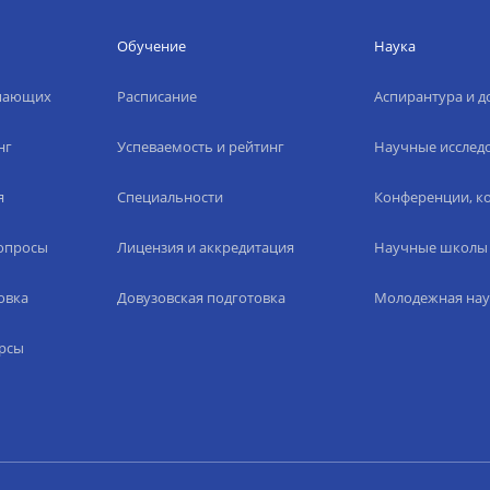
Обучение
Наука
упающих
Расписание
Аспирантура и д
нг
Успеваемость и рейтинг
Научные исслед
я
Специальности
Конференции, ко
вопросы
Лицензия и аккредитация
Научные школы
овка
Довузовская подготовка
Молодежная нау
рсы