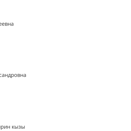
еевна
ксандровна
ирин кызы