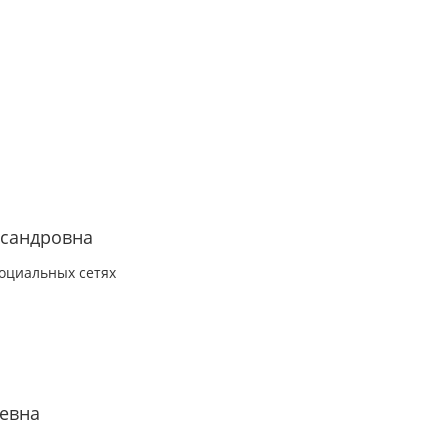
ксандровна
оциальных сетях
евна