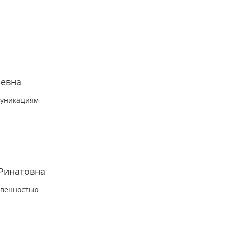
ьевна
муникациям
Ринатовна
твенностью