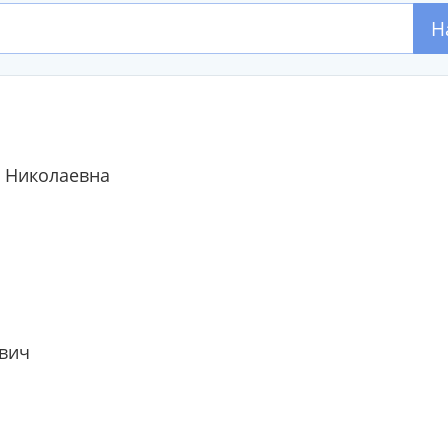
Н
 Николаевна
вич