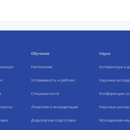
Обучение
Наука
упающих
Расписание
Аспирантура и д
нг
Успеваемость и рейтинг
Научные исслед
я
Специальности
Конференции, ко
вопросы
Лицензия и аккредитация
Научные школы
овка
Довузовская подготовка
Молодежная нау