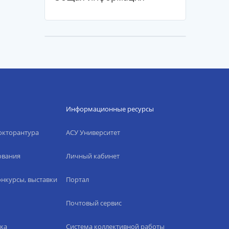
Информационные ресурсы
окторантура
АСУ Университет
ования
Личный кабинет
нкурсы, выставки
Портал
Почтовый сервис
ка
Система коллективной работы