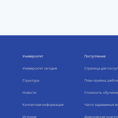
Университет
Поступление
Университет сегодня
Страница для пост
Структура
План приёма, рейти
Новости
Стоимость обучени
Контактная информация
Часто задаваемые 
История
Довузовская подгот