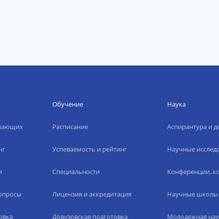
Обучение
Наука
упающих
Расписание
Аспирантура и д
нг
Успеваемость и рейтинг
Научные исслед
я
Специальности
Конференции, ко
вопросы
Лицензия и аккредитация
Научные школы
овка
Довузовская подготовка
Молодежная нау