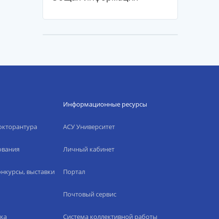
Информационные ресурсы
окторантура
АСУ Университет
ования
Личный кабинет
нкурсы, выставки
Портал
Почтовый сервис
ка
Система коллективной работы