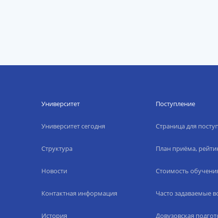
Университет
Поступление
Университет сегодня
Страница для пост
Структура
План приёма, рейти
Новости
Стоимость обучени
Контактная информация
Часто задаваемые 
История
Довузовская подгот