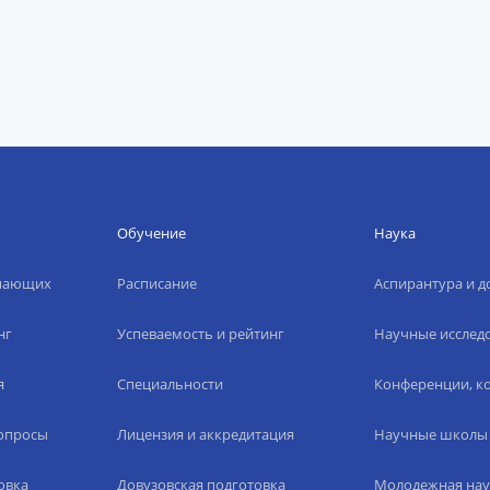
Обучение
Наука
упающих
Расписание
Аспирантура и д
нг
Успеваемость и рейтинг
Научные исслед
я
Специальности
Конференции, ко
вопросы
Лицензия и аккредитация
Научные школы
овка
Довузовская подготовка
Молодежная нау