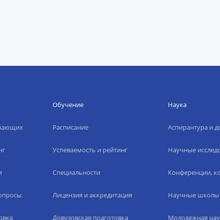
Обучение
Наука
упающих
Расписание
Аспирантура и д
нг
Успеваемость и рейтинг
Научные исслед
я
Специальности
Конференции, ко
вопросы
Лицензия и аккредитация
Научные школы
овка
Довузовская подготовка
Молодежная нау