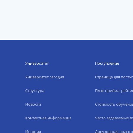
Университет
Поступление
Университет сегодня
Страница для пост
Структура
План приёма, рейти
Новости
Стоимость обучени
Контактная информация
Часто задаваемые 
История
Довузовская подгот