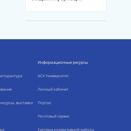
Информационные ресурсы
окторантура
АСУ Университет
ования
Личный кабинет
нкурсы, выставки
Портал
Почтовый сервис
ка
Система коллективной работы