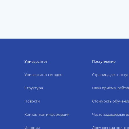
Университет
Поступление
Университет сегодня
Страница для пост
Структура
План приёма, рейти
Новости
Стоимость обучени
Контактная информация
Часто задаваемые 
История
Довузовская подгот