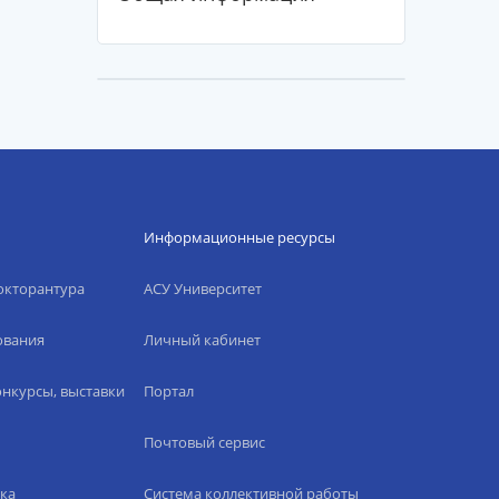
Информационные ресурсы
окторантура
АСУ Университет
ования
Личный кабинет
нкурсы, выставки
Портал
Почтовый сервис
ка
Система коллективной работы