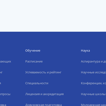
Обучение
Наука
упающих
Расписание
Аспирантура и д
нг
Успеваемость и рейтинг
Научные исслед
я
Специальности
Конференции, ко
вопросы
Лицензия и аккредитация
Научные школы
овка
Довузовская подготовка
Молодежная нау