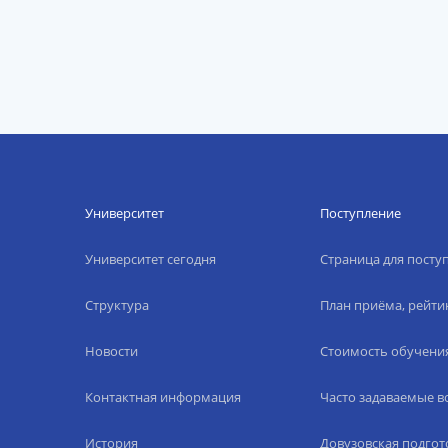
Университет
Поступление
Университет сегодня
Страница для пост
Структура
План приёма, рейти
Новости
Стоимость обучени
Контактная информация
Часто задаваемые 
История
Довузовская подгот