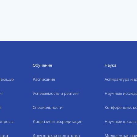
Обучение
Наука
упающих
Расписание
Аспирантура и д
нг
Успеваемость и рейтинг
Научные исслед
я
Специальности
Конференции, ко
вопросы
Лицензия и аккредитация
Научные школы
овка
Довузовская подготовка
Молодежная нау