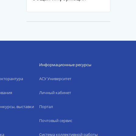
Информационные ресурсы
окторантура
АСУ Университет
ования
Личный кабинет
нкурсы, выставки
Портал
Почтовый сервис
ка
Система коллективной работы