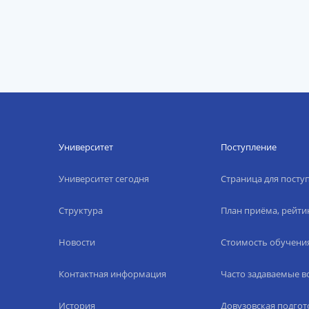
Университет
Поступление
Университет сегодня
Страница для пост
Структура
План приёма, рейти
Новости
Стоимость обучени
Контактная информация
Часто задаваемые 
История
Довузовская подгот