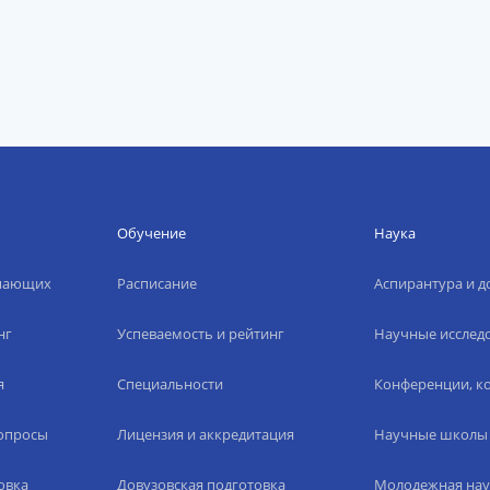
Обучение
Наука
упающих
Расписание
Аспирантура и д
нг
Успеваемость и рейтинг
Научные исслед
я
Специальности
Конференции, ко
вопросы
Лицензия и аккредитация
Научные школы
овка
Довузовская подготовка
Молодежная нау