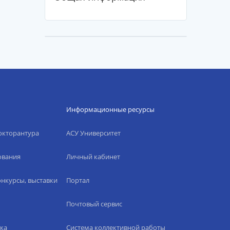
Информационные ресурсы
окторантура
АСУ Университет
ования
Личный кабинет
нкурсы, выставки
Портал
Почтовый сервис
ка
Система коллективной работы