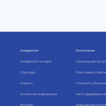
Университет
Поступление
Университет сегодня
Страница для пост
Структура
План приёма, рейти
Новости
Стоимость обучени
Контактная информация
Часто задаваемые 
История
Довузовская подгот