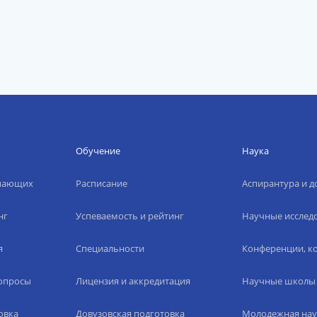
Обучение
Наука
упающих
Расписание
Аспирантура и д
нг
Успеваемость и рейтинг
Научные исслед
я
Специальности
Конференции, ко
вопросы
Лицензия и аккредитация
Научные школы
овка
Довузовская подготовка
Молодежная нау