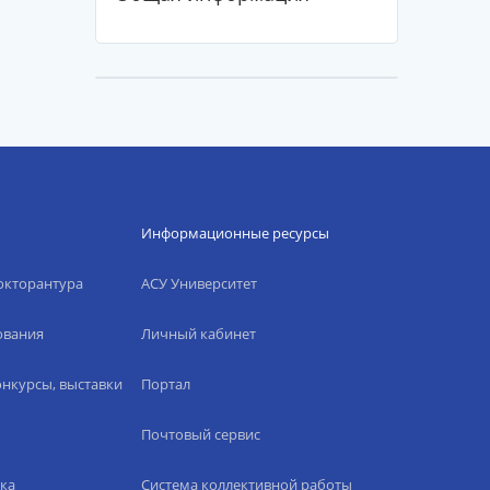
Информационные ресурсы
окторантура
АСУ Университет
ования
Личный кабинет
нкурсы, выставки
Портал
Почтовый сервис
ка
Система коллективной работы