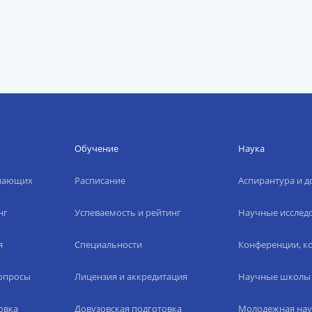
Обучение
Наука
упающих
Расписание
Аспирантура и д
нг
Успеваемость и рейтинг
Научные исслед
я
Специальности
Конференции, ко
вопросы
Лицензия и аккредитация
Научные школы
овка
Довузовская подготовка
Молодежная нау