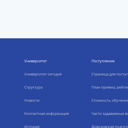
Университет
Поступление
Университет сегодня
Страница для пост
Структура
План приёма, рейти
Новости
Стоимость обучени
Контактная информация
Часто задаваемые 
История
Довузовская подгот