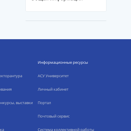
Информационные ресурсы
окторантура
АСУ Университет
ования
Личный кабинет
нкурсы, выставки
Портал
Почтовый сервис
ка
Система коллективной работы