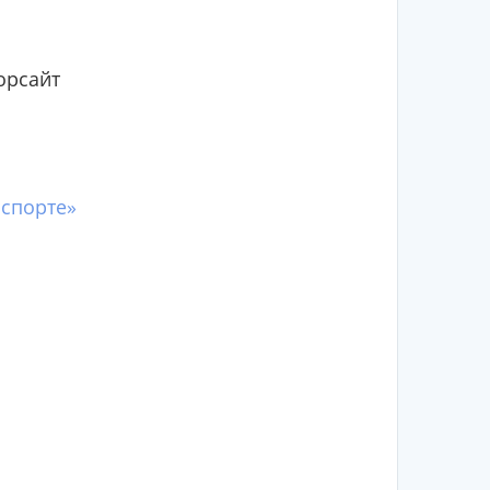
орсайт
нспорте»