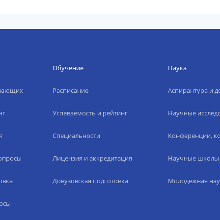
Обучение
Наука
упающих
Расписание
Аспирантура и д
нг
Успеваемость и рейтинг
Научные исслед
я
Специальности
Конференции, ко
вопросы
Лицензия и аккредитация
Научные школы
овка
Довузовская подготовка
Молодежная нау
рсы