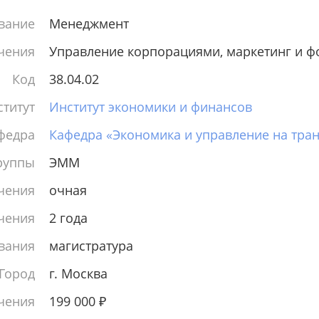
вание
Менеджмент
чения
Управление корпорациями, маркетинг и ф
Код
38.04.02
титут
Институт экономики и финансов
федра
Кафедра «Экономика и управление на тра
руппы
ЭММ
чения
очная
чения
2 года
вания
магистратура
Город
г. Москва
чения
199 000
₽