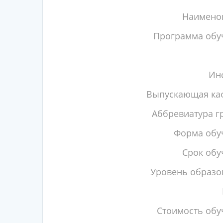
Наимено
Программа обу
Инс
Выпускающая ка
Аббревиатура г
Форма обу
Срок обу
Уровень образо
Стоимость обу