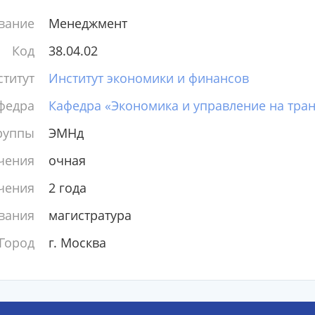
вание
Менеджмент
Код
38.04.02
титут
Институт экономики и финансов
федра
Кафедра «Экономика и управление на тра
руппы
ЭМНд
чения
очная
чения
2 года
вания
магистратура
Город
г. Москва