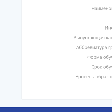
Наимено
Инс
Выпускающая ка
Аббревиатура г
Форма обу
Срок обу
Уровень образо