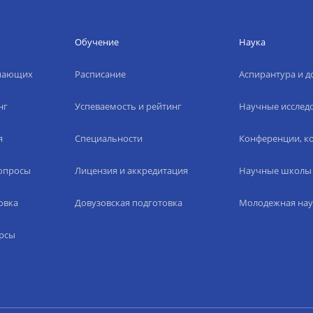
Обучение
Наука
упающих
Расписание
Аспирантура и д
нг
Успеваемость и рейтинг
Научные исслед
я
Специальности
Конференции, ко
вопросы
Лицензия и аккредитация
Научные школы
овка
Довузовская подготовка
Молодежная нау
рсы