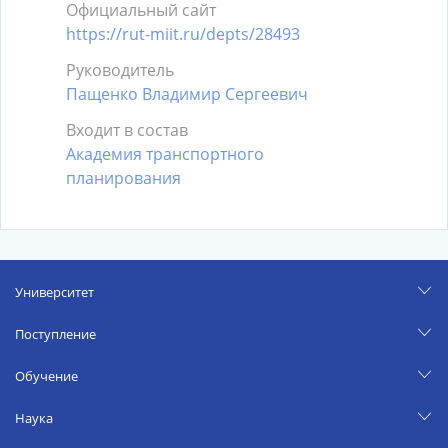
Официальный сайт
https://rut-miit.ru/depts/28493
Руководитель
Пащенко Владимир Сергеевич
Входит в состав
Академия транспортного
планирования
Университет
Поступление
Обучение
Наука