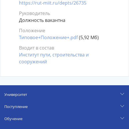
https://rut-miit.ru/depts/26735
Руководитель
Должность вакантна
Положение
Типовое+Положение+.pdf
(5,92 Мб)
Входит в состав
Институт пути, строительства и
сооружений
Университет
Поступление
Обучение