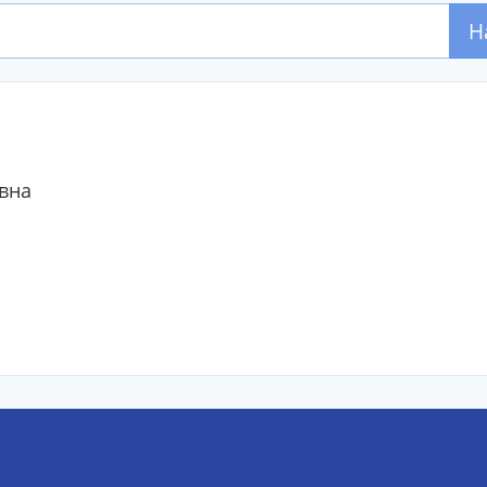
Н
вна