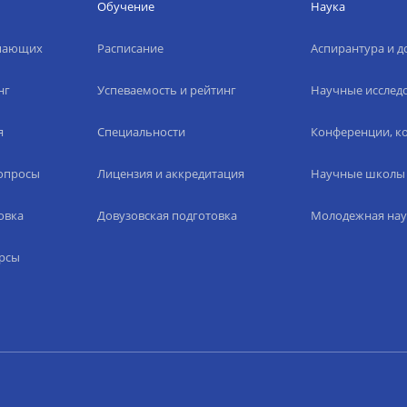
Обучение
Наука
упающих
Расписание
Аспирантура и д
нг
Успеваемость и рейтинг
Научные исслед
я
Специальности
Конференции, ко
вопросы
Лицензия и аккредитация
Научные школы
овка
Довузовская подготовка
Молодежная нау
рсы