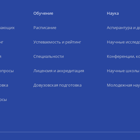
Обучение
Наука
упающих
Расписание
Аспирантура и д
нг
Успеваемость и рейтинг
Научные исслед
я
Специальности
Конференции, ко
вопросы
Лицензия и аккредитация
Научные школы
овка
Довузовская подготовка
Молодежная нау
рсы