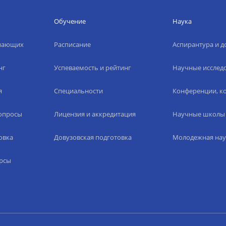
Обучение
Наука
упающих
Расписание
Аспирантура и д
нг
Успеваемость и рейтинг
Научные исслед
я
Специальности
Конференции, ко
вопросы
Лицензия и аккредитация
Научные школы
овка
Довузовская подготовка
Молодежная нау
рсы