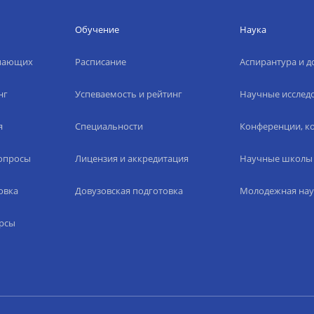
Обучение
Наука
упающих
Расписание
Аспирантура и д
нг
Успеваемость и рейтинг
Научные исслед
я
Специальности
Конференции, ко
вопросы
Лицензия и аккредитация
Научные школы
овка
Довузовская подготовка
Молодежная нау
рсы