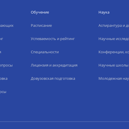
Обучение
Наука
упающих
Расписание
Аспирантура и д
нг
Успеваемость и рейтинг
Научные исслед
я
Специальности
Конференции, ко
вопросы
Лицензия и аккредитация
Научные школы
овка
Довузовская подготовка
Молодежная нау
рсы