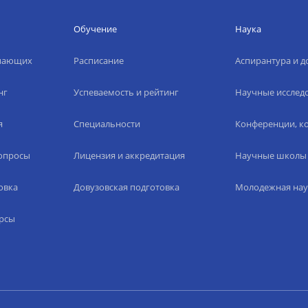
Обучение
Наука
упающих
Расписание
Аспирантура и д
нг
Успеваемость и рейтинг
Научные исслед
я
Специальности
Конференции, ко
вопросы
Лицензия и аккредитация
Научные школы
овка
Довузовская подготовка
Молодежная нау
рсы