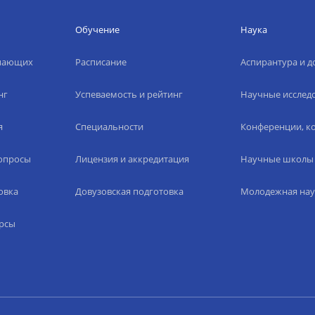
Обучение
Наука
упающих
Расписание
Аспирантура и д
нг
Успеваемость и рейтинг
Научные исслед
я
Специальности
Конференции, ко
вопросы
Лицензия и аккредитация
Научные школы
овка
Довузовская подготовка
Молодежная нау
рсы