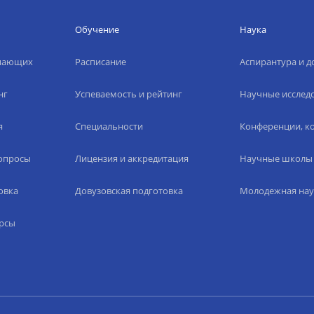
Обучение
Наука
упающих
Расписание
Аспирантура и д
нг
Успеваемость и рейтинг
Научные исслед
я
Специальности
Конференции, ко
вопросы
Лицензия и аккредитация
Научные школы
овка
Довузовская подготовка
Молодежная нау
рсы