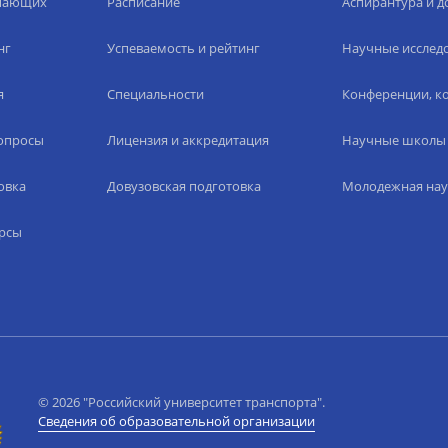
упающих
Расписание
Аспирантура и д
нг
Успеваемость и рейтинг
Научные исслед
я
Специальности
Конференции, ко
вопросы
Лицензия и аккредитация
Научные школы
овка
Довузовская подготовка
Молодежная нау
рсы
© 2026 "Российский университет транспорта".
Сведения об образовательной организации