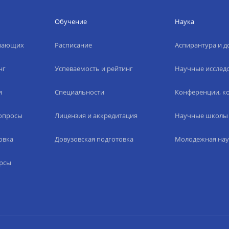
Обучение
Наука
упающих
Расписание
Аспирантура и д
нг
Успеваемость и рейтинг
Научные исслед
я
Специальности
Конференции, ко
вопросы
Лицензия и аккредитация
Научные школы
овка
Довузовская подготовка
Молодежная нау
рсы