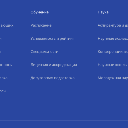
Обучение
Наука
упающих
Расписание
Аспирантура и д
нг
Успеваемость и рейтинг
Научные исслед
я
Специальности
Конференции, ко
вопросы
Лицензия и аккредитация
Научные школы
овка
Довузовская подготовка
Молодежная нау
рсы