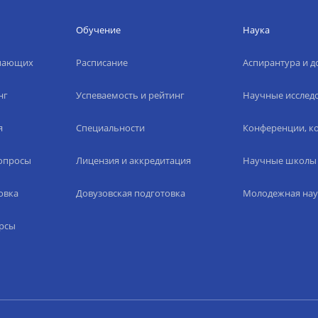
Обучение
Наука
упающих
Расписание
Аспирантура и д
нг
Успеваемость и рейтинг
Научные исслед
я
Специальности
Конференции, ко
вопросы
Лицензия и аккредитация
Научные школы
овка
Довузовская подготовка
Молодежная нау
рсы