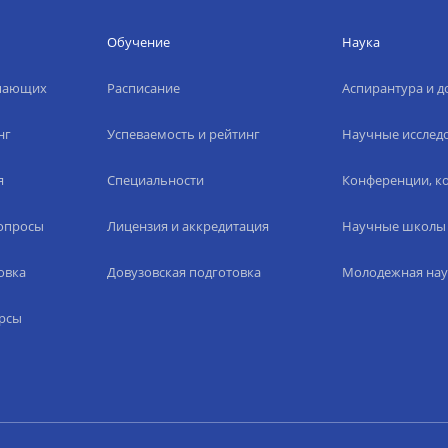
Обучение
Наука
упающих
Расписание
Аспирантура и д
нг
Успеваемость и рейтинг
Научные исслед
я
Специальности
Конференции, ко
вопросы
Лицензия и аккредитация
Научные школы
овка
Довузовская подготовка
Молодежная нау
рсы