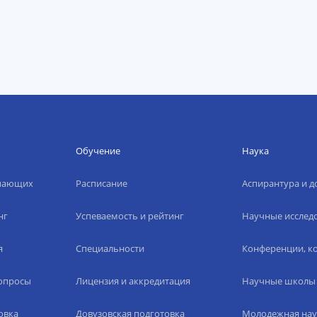
Обучение
Наука
упающих
Расписание
Аспирантура и д
нг
Успеваемость и рейтинг
Научные исслед
я
Специальности
Конференции, ко
вопросы
Лицензия и аккредитация
Научные школы
овка
Довузовская подготовка
Молодежная нау