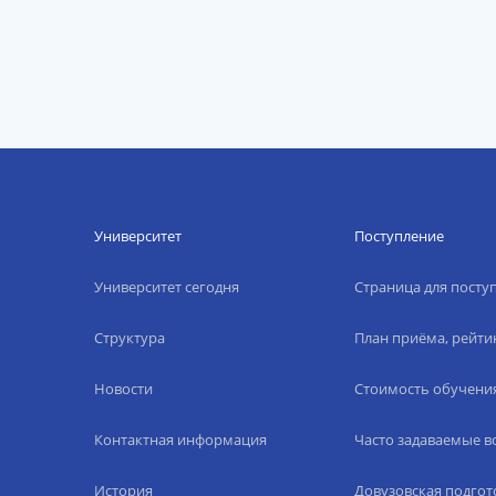
Университет
Поступление
Университет сегодня
Страница для пост
Структура
План приёма, рейти
Новости
Стоимость обучени
Контактная информация
Часто задаваемые 
История
Довузовская подгот