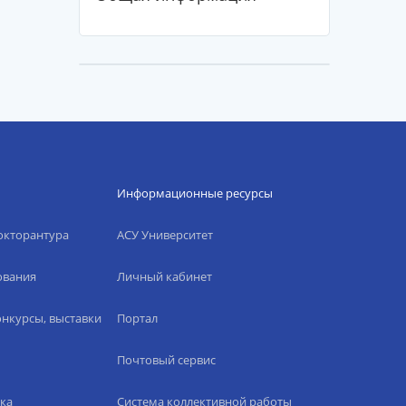
Информационные ресурсы
окторантура
АСУ Университет
ования
Личный кабинет
нкурсы, выставки
Портал
Почтовый сервис
ка
Система коллективной работы