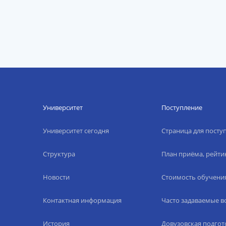
Университет
Поступление
Университет сегодня
Страница для пост
Структура
План приёма, рейти
Новости
Стоимость обучени
Контактная информация
Часто задаваемые 
История
Довузовская подгот