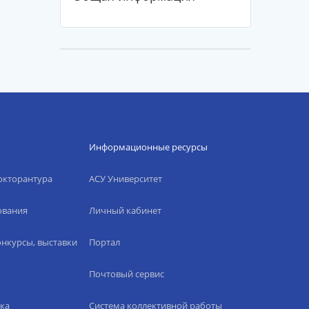
Информационные ресурсы
окторантура
АСУ Университет
ования
Личный кабинет
нкурсы, выставки
Портал
Почтовый сервис
ка
Система коллективной работы