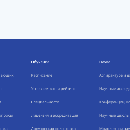
Обучение
Наука
упающих
Расписание
Аспирантура и д
нг
Успеваемость и рейтинг
Научные исслед
я
Специальности
Конференции, ко
вопросы
Лицензия и аккредитация
Научные школы
овка
Довузовская подготовка
Молодежная нау