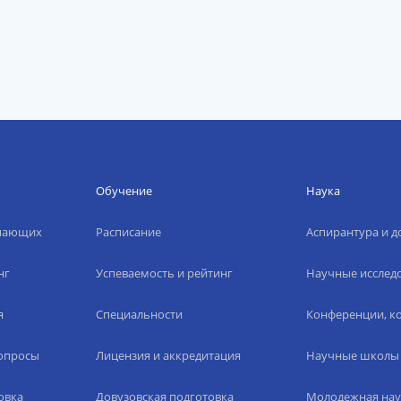
Обучение
Наука
упающих
Расписание
Аспирантура и д
нг
Успеваемость и рейтинг
Научные исслед
я
Специальности
Конференции, ко
вопросы
Лицензия и аккредитация
Научные школы
овка
Довузовская подготовка
Молодежная нау