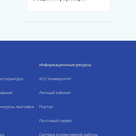
Информационные ресурсы
окторантура
АСУ Университет
ования
Личный кабинет
нкурсы, выставки
Портал
Почтовый сервис
ка
Система коллективной работы