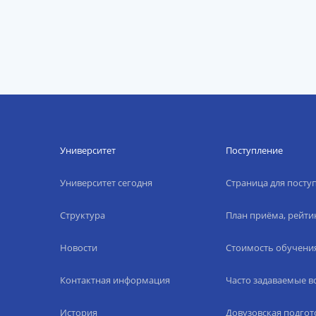
Университет
Поступление
Университет сегодня
Страница для пост
Структура
План приёма, рейти
Новости
Стоимость обучени
Контактная информация
Часто задаваемые 
История
Довузовская подгот