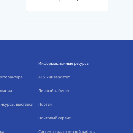
Информационные ресурсы
окторантура
АСУ Университет
ования
Личный кабинет
нкурсы, выставки
Портал
Почтовый сервис
ка
Система коллективной работы