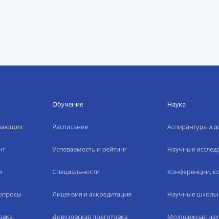
Обучение
Наука
упающих
Расписание
Аспирантура и д
нг
Успеваемость и рейтинг
Научные исслед
я
Специальности
Конференции, ко
вопросы
Лицензия и аккредитация
Научные школы
овка
Довузовская подготовка
Молодежная нау