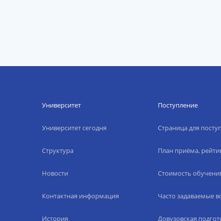
Университет
Поступление
Университет сегодня
Страница для пост
Структура
План приёма, рейти
Новости
Стоимость обучени
Контактная информация
Часто задаваемые 
История
Довузовская подгот